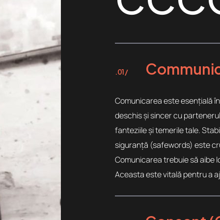
Communica
.01 /
Comunicarea este esențială în 
deschis și sincer cu partenerul 
fanteziile și temerile tale. Sta
siguranță (safewords) este cruc
Comunicarea trebuie să aibe loc
Aceasta este vitală pentru a a