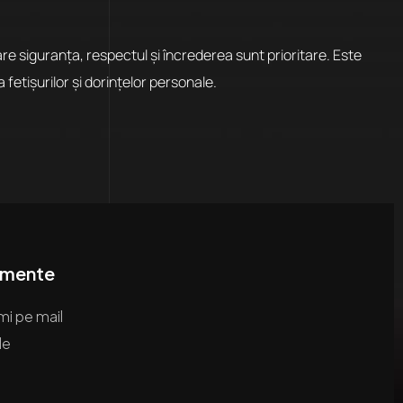
 siguranța, respectul și încrederea sunt prioritare. Este
etișurilor și dorințelor personale.
imente
mi pe mail
le