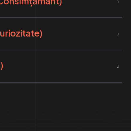
Consimțământ)
uriozitate)
)