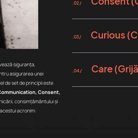
Consent (
.02 /
Curious (C
.03 /
ovează siguranța,
Care (Grijă
.04 /
ntru asigurarea unei
el de set de principii este
Communication, Consent,
nicării, consimțământului și
 acestui acronim: