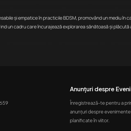
bile și empatice în practicile BDSM, promovând un mediu în care
ind un cadru care încurajează explorarea sănătoasă și plăcută a f
Anunțuri despre Even
659
Înregistrează-te pentru a pri
anunțuri despre evenimente
planificate în viitor.