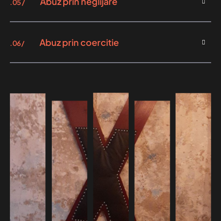
Abuz prin neglijare
.05 /
Abuz prin coercitie
.06 /