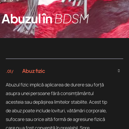
Abuzul în
BDSM
Abuz fizic
.01 /
Abuzul fizic implică aplicarea de durere sau forță
asupra unei persoane fără consimțământul
acesteia sau depășirea limitelor stabilite. Acest tip
de abuz poate include lovituri, vătămări corporale,
sufocare sau orice altă formă de agresiune fizică
care nu a fost convenită în prealabil. Spre